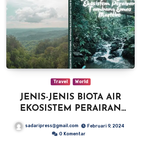
Travel
World
JENIS-JENIS BIOTA AIR
EKOSISTEM PERAIRAN
TAMBANG EMAS
sadaripress@gmail.com
Februari 9, 2024
MARTABE
0
Komentar