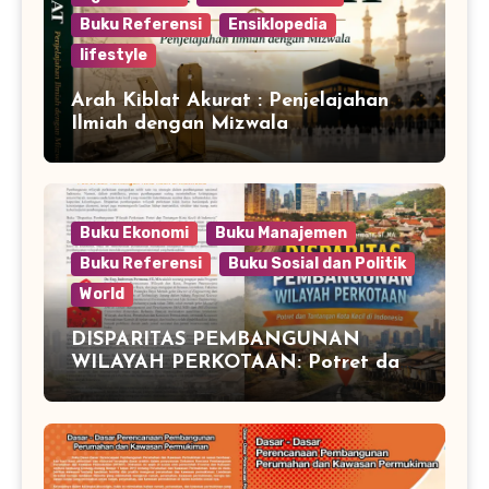
Buku Referensi
Ensiklopedia
lifestyle
Arah Kiblat Akurat : Penjelajahan
Ilmiah dengan Mizwala
Buku Ekonomi
Buku Manajemen
Buku Referensi
Buku Sosial dan Politik
World
DISPARITAS PEMBANGUNAN
WILAYAH PERKOTAAN: Potret dan
Tantangan Kota Kecil di Indonesia