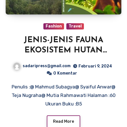
Fashion
Travel
JENIS-JENIS FAUNA
EKOSISTEM HUTAN
TAMBANG EMAS
sadaripress@gmail.com
Februari 9, 2024
MARTABE
0
Komentar
Penulis :@ Mahmud Subagya@ Syaiful Anwar@
Teja Nugraha@ Mutia Rahmawati Halaman :60
Ukuran Buku :B5
Read More