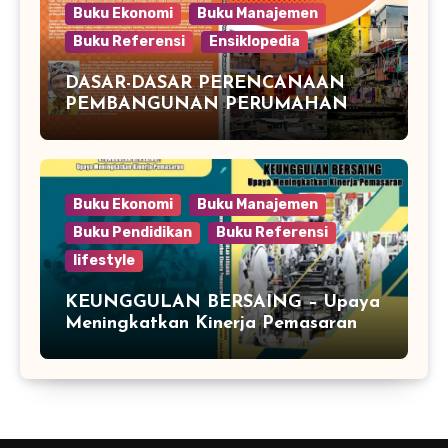
Buku Ekonomi
Buku Manajemen
Buku Referensi
Ensiklopedia
DASAR-DASAR PERENCANAAN
PEMBANGUNAN PERUMAHAN
DAN KAWASAN PERMUKIMAN
Buku Ekonomi
Buku Manajemen
Buku Pendidikan
Buku Referensi
lifestyle
KEUNGGULAN BERSAING – Upaya
Meningkatkan Kinerja Pemasaran